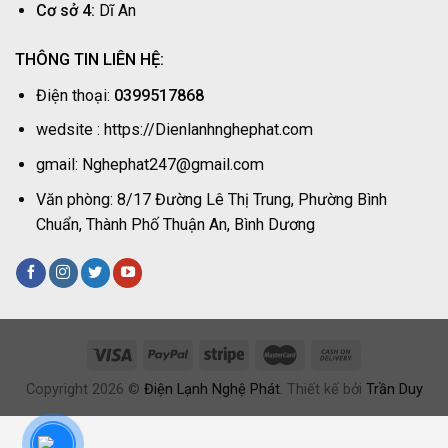
Cơ sở 4:
Dĩ An
THÔNG TIN LIÊN HỆ:
Điện thoại:
0399517868
wedsite : https://Dienlanhnghephat.com
gmail: Nghephat247@gmail.com
Văn phòng: 8/17 Đường Lê Thị Trung, Phường Bình
Chuẩn, Thành Phố Thuận An, Bình Dương
Copyright 2026 ©
Điện Lạnh Nghệ Phát
. Thiết kế bởi
Trần Duy