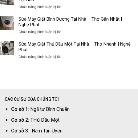
&
Nước
Cách
ở
Chức năng bình luận bị tắt
Nguyên
Khắc
Máy
Nhân
Phục
Lạnh
Sửa Máy Giặt Bình Dương Tại Nhà – Thợ Gần Nhất |
&
Hiệu
Không
Nghệ Phát
Cách
Quả
Lạnh
Xử
ở
Chức năng bình luận bị tắt
Phải
Lý
Sửa
Làm
Nhanh
Máy
Sửa Máy Giặt Thủ Dầu Một Tại Nhà – Thợ Nhanh | Nghệ
Gì?
Giặt
Phát
Cách
Bình
Xử
ở
Chức năng bình luận bị tắt
Dương
Lý
Sửa
Tại
Nhanh
Máy
Nhà
Tại
Giặt
–
Nhà
Thủ
Thợ
Dầu
Gần
Một
Nhất
Tại
|
CÁC CƠ SỞ CỦA CHÚNG TÔI
Nhà
Nghệ
–
Cơ sở 1
: Ngã tư Bình Chuẩn
Phát
Thợ
Nhanh
Cơ sở 2:
THủ Dầu Một
|
Nghệ
Cơ sở 3 :
Nam Tân Uyên
Phát