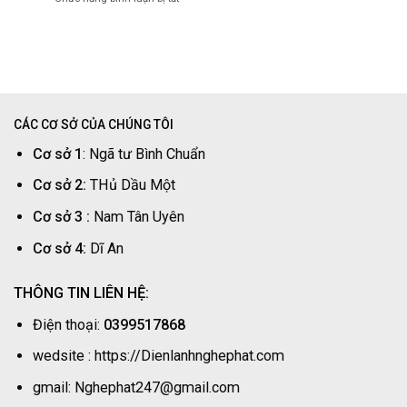
Dương
Lý
Sửa
Tại
Nhanh
Máy
Nhà
Tại
Giặt
–
Nhà
Thủ
Thợ
Dầu
Gần
Một
Nhất
Tại
|
CÁC CƠ SỞ CỦA CHÚNG TÔI
Nhà
Nghệ
–
Cơ sở 1
: Ngã tư Bình Chuẩn
Phát
Thợ
Nhanh
Cơ sở 2:
THủ Dầu Một
|
Nghệ
Cơ sở 3 :
Nam Tân Uyên
Phát
Cơ sở 4:
Dĩ An
THÔNG TIN LIÊN HỆ:
Điện thoại:
0399517868
wedsite : https://Dienlanhnghephat.com
gmail: Nghephat247@gmail.com