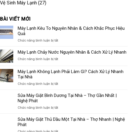
Vệ Sinh Máy Lạnh
(27)
BÀI VIẾT MỚI
Máy Lạnh Kêu To Nguyên Nhân & Cách Khắc Phục Hiệu
Quả
ở
Chức năng bình luận bị tắt
Máy
Lạnh
Máy Lạnh Chảy Nước Nguyên Nhân & Cách Xử Lý Nhanh
Kêu
ở
Chức năng bình luận bị tắt
To
Máy
Nguyên
Lạnh
Máy Lạnh Không Lạnh Phải Làm Gì? Cách Xử Lý Nhanh
Nhân
Chảy
Tại Nhà
&
Nước
Cách
ở
Chức năng bình luận bị tắt
Nguyên
Khắc
Máy
Nhân
Phục
Lạnh
Sửa Máy Giặt Bình Dương Tại Nhà – Thợ Gần Nhất |
&
Hiệu
Không
Nghệ Phát
Cách
Quả
Lạnh
Xử
ở
Chức năng bình luận bị tắt
Phải
Lý
Sửa
Làm
Nhanh
Máy
Sửa Máy Giặt Thủ Dầu Một Tại Nhà – Thợ Nhanh | Nghệ
Gì?
Giặt
Phát
Cách
Bình
Xử
ở
Chức năng bình luận bị tắt