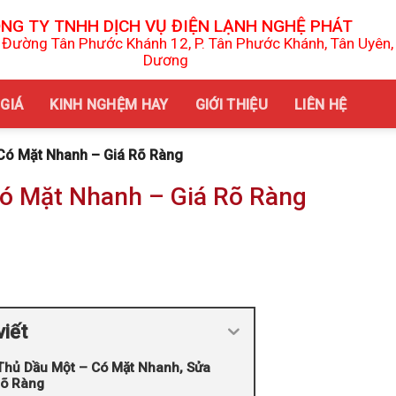
NG TY TNHH DỊCH VỤ ĐIỆN LẠNH NGHỆ PHÁT
 Đường Tân Phước Khánh 12, P. Tân Phước Khánh, Tân Uyên,
Dương
Tất cả vì sự
GIÁ
KINH NGHỆM HAY
GIỚI THIỆU
LIÊN HỆ
Có Mặt Nhanh – Giá Rõ Ràng
Có Mặt Nhanh – Giá Rõ Ràng
viết
Thủ Dầu Một – Có Mặt Nhanh, Sửa
Rõ Ràng