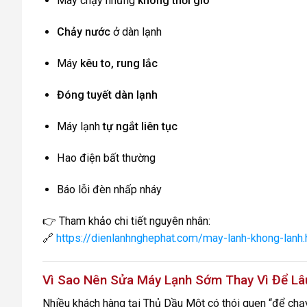
Máy chạy nhưng
không thổi gió
Chảy nước
ở dàn lạnh
Máy
kêu to, rung lắc
Đóng tuyết dàn lạnh
Máy lạnh
tự ngắt liên tục
Hao điện bất thường
Báo lỗi đèn nhấp nháy
👉 Tham khảo chi tiết nguyên nhân:
🔗
https://dienlanhnghephat.com/may-lanh-khong-lanh.
Vì Sao Nên Sửa Máy Lạnh Sớm Thay Vì Để Lâ
Nhiều khách hàng tại Thủ Dầu Một có thói quen “để chạy