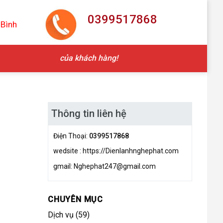
0399517868
 Bình
 hài lòng của khách hàng!
Thông tin liên hệ
Điện Thoại:
0399517868
wedsite : https://Dienlanhnghephat.com
gmail: Nghephat247@gmail.com
CHUYÊN MỤC
Dịch vụ
(59)