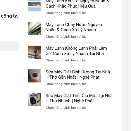
Máy Lạnh Kêu To Nguyên Nhân &
Cách Khắc Phục Hiệu Quả
ở
Chức năng bình luận bị tắt
 công ty
,
Máy
Lạnh
Máy Lạnh Chảy Nước Nguyên
Kêu
Nhân & Cách Xử Lý Nhanh
To
ở
Chức năng bình luận bị tắt
Nguyên
Máy
Nhân
Lạnh
Máy Lạnh Không Lạnh Phải Làm
&
Chảy
Gì? Cách Xử Lý Nhanh Tại Nhà
Cách
Nước
Khắc
ở
Chức năng bình luận bị tắt
Nguyên
Phục
Máy
Nhân
Hiệu
Lạnh
Sửa Máy Giặt Bình Dương Tại Nhà
&
Quả
Không
– Thợ Gần Nhất | Nghệ Phát
Cách
Lạnh
Xử
ở
Chức năng bình luận bị tắt
Phải
Lý
Sửa
Làm
Nhanh
Máy
Sửa Máy Giặt Thủ Dầu Một Tại Nhà
Gì?
Giặt
– Thợ Nhanh | Nghệ Phát
Cách
Bình
Xử
ở
Chức năng bình luận bị tắt
Dương
Lý
Sửa
Tại
Nhanh
Máy
Nhà
Tại
Giặt
–
Nhà
Thủ