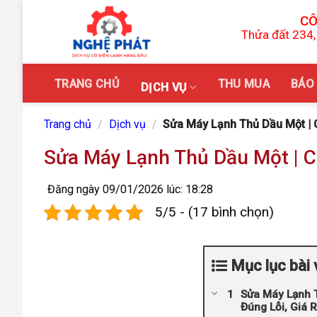
Skip
CÔ
to
Thửa đất 234,
content
TRANG CHỦ
THU MUA
BÁO 
DỊCH VỤ
Trang chủ
/
Dịch vụ
/
Sửa Máy Lạnh Thủ Dầu Một | 
Sửa Máy Lạnh Thủ Dầu Một | 
Đăng ngày 09/01/2026 lúc: 18:28
5/5 - (17 bình chọn)
Mục lục bài 
Sửa Máy Lạnh 
Đúng Lỗi, Giá 