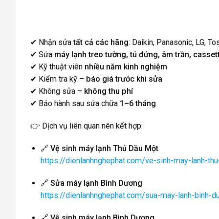
✔ Nhận sửa
tất cả các hãng
: Daikin, Panasonic, LG, T
✔ Sửa
máy lạnh treo tường, tủ đứng, âm trần, casset
✔ Kỹ thuật viên
nhiều năm kinh nghiệm
✔ Kiểm tra kỹ –
báo giá trước khi sửa
✔ Không sửa –
không thu phí
✔ Bảo hành sau sửa chữa
1–6 tháng
👉 Dịch vụ liên quan nên kết hợp:
🔗
Vệ sinh máy lạnh Thủ Dầu Một
https://dienlanhnghephat.com/ve-sinh-may-lanh-th
🔗
Sửa máy lạnh Bình Dương
https://dienlanhnghephat.com/sua-may-lanh-binh-d
🔗
Vệ sinh máy lạnh Bình Dương