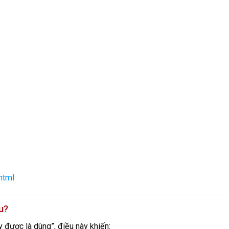
html
u?
 được là dùng”, điều này khiến: