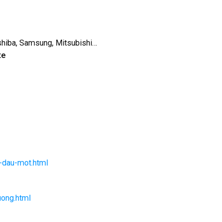
oshiba, Samsung, Mitsubishi…
te
u-dau-mot.html
uong.html