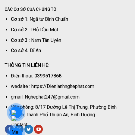
Một
Nhất
Tại
|
CÁC CƠ SỞ CỦA CHÚNG TÔI
Nhà
Nghệ
–
Cơ sở 1
: Ngã tư Bình Chuẩn
Phát
Thợ
Nhanh
Cơ sở 2:
THủ Dầu Một
|
Nghệ
Cơ sở 3 :
Nam Tân Uyên
Phát
Cơ sở 4:
Dĩ An
THÔNG TIN LIÊN HỆ:
Điện thoại:
0399517868
wedsite : https://Dienlanhnghephat.com
gmail: Nghephat247@gmail.com
Văn phòng: 8/17 Đường Lê Thị Trung, Phường Bình
Chuẩn, Thành Phố Thuận An, Bình Dương