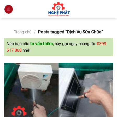
Skip
to
content
Trang chủ
/
Posts tagged "Dịch Vụ Sữa Chữa"
Nếu bạn cần
tư vấn thêm,
hãy gọi ngay chúng tôi:
0399
517 868
nhé!