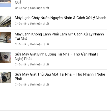
Quả
ở
Chức năng bình luận bị tắt
Máy
Lạnh
Máy Lạnh Chảy Nước Nguyên Nhân & Cách Xử Lý Nhanh
Kêu
ở
Chức năng bình luận bị tắt
To
Máy
Nguyên
Lạnh
Máy Lạnh Không Lạnh Phải Làm Gì? Cách Xử Lý Nhanh
Nhân
Chảy
Tại Nhà
&
Nước
Cách
ở
Chức năng bình luận bị tắt
Nguyên
Khắc
Máy
Nhân
Phục
Lạnh
Sửa Máy Giặt Bình Dương Tại Nhà – Thợ Gần Nhất |
&
Hiệu
Không
Nghệ Phát
Cách
Quả
Lạnh
Xử
ở
Chức năng bình luận bị tắt
Phải
Lý
Sửa
Làm
Nhanh
Máy
Sửa Máy Giặt Thủ Dầu Một Tại Nhà – Thợ Nhanh | Nghệ
Gì?
Giặt
Phát
Cách
Bình
Xử
ở
Chức năng bình luận bị tắt
Dương
Lý
Sửa
Tại
Nhanh
Máy
Nhà
Tại
Giặt
–
Nhà
Thủ
Thợ
Dầu
Gần