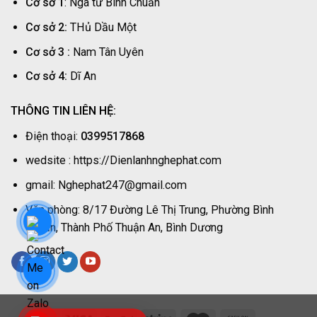
Cơ sở 1
: Ngã tư Bình Chuẩn
Phát
Thợ
Nhanh
Cơ sở 2:
THủ Dầu Một
|
Nghệ
Cơ sở 3 :
Nam Tân Uyên
Phát
Cơ sở 4:
Dĩ An
THÔNG TIN LIÊN HỆ:
Điện thoại:
0399517868
wedsite : https://Dienlanhnghephat.com
gmail: Nghephat247@gmail.com
Văn phòng: 8/17 Đường Lê Thị Trung, Phường Bình
Chuẩn, Thành Phố Thuận An, Bình Dương