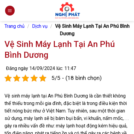
Skip
to
content
Trang chủ
/
Dịch vụ
/
Vệ Sinh Máy Lạnh Tại An Phú Bình
Dương
Vệ Sinh Máy Lạnh Tại An Phú
Bình Dương
Đăng ngày 14/09/2024 lúc: 11:47
5/5 - (18 bình chọn)
Vệ sinh máy lạnh tại An Phú Bình Dương là cần thiết không
thể thiếu trong mỗi gia đình, đặc biệt là trong điều kiện thời
tiết nóng bức như ở Việt Nam. Tuy nhiên, sau một thời gian
sử dụng, máy lạnh sẽ bị bám bụi bẩn, vi khuẩn, nấm mốc,. . .
gây ra nhiều vấn đề như: máy lạnh hoạt động kém hiệu quả,
tốn điện năng, phát ra tiếng ồn và có thể gây ra các bệnh về