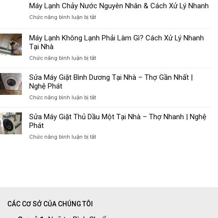
Lạnh
Máy Lạnh Chảy Nước Nguyên Nhân & Cách Xử Lý Nhanh
Kêu
ở
Chức năng bình luận bị tắt
To
Máy
Nguyên
Lạnh
Máy Lạnh Không Lạnh Phải Làm Gì? Cách Xử Lý Nhanh
Nhân
Chảy
Tại Nhà
&
Nước
Cách
ở
Chức năng bình luận bị tắt
Nguyên
Khắc
Máy
Nhân
Phục
Lạnh
Sửa Máy Giặt Bình Dương Tại Nhà – Thợ Gần Nhất |
&
Hiệu
Không
Nghệ Phát
Cách
Quả
Lạnh
Xử
ở
Chức năng bình luận bị tắt
Phải
Lý
Sửa
Làm
Nhanh
Máy
Sửa Máy Giặt Thủ Dầu Một Tại Nhà – Thợ Nhanh | Nghệ
Gì?
Giặt
Phát
Cách
Bình
Xử
ở
Chức năng bình luận bị tắt
Dương
Lý
Sửa
Tại
Nhanh
Máy
Nhà
Tại
Giặt
–
Nhà
Thủ
Thợ
Dầu
Gần
Một
Nhất
Tại
|
CÁC CƠ SỞ CỦA CHÚNG TÔI
Nhà
Nghệ
–