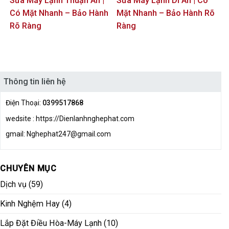
Sửa Máy Lạnh Thuận An |
Sửa Máy Lạnh Dĩ An | Có
Có Mặt Nhanh – Bảo Hành
Mặt Nhanh – Bảo Hành Rõ
Rõ Ràng
Ràng
Thông tin liên hệ
Điện Thoại:
0399517868
wedsite : https://Dienlanhnghephat.com
gmail: Nghephat247@gmail.com
CHUYÊN MỤC
Dịch vụ
(59)
Kinh Nghệm Hay
(4)
Lắp Đặt Điều Hòa-Máy Lạnh
(10)