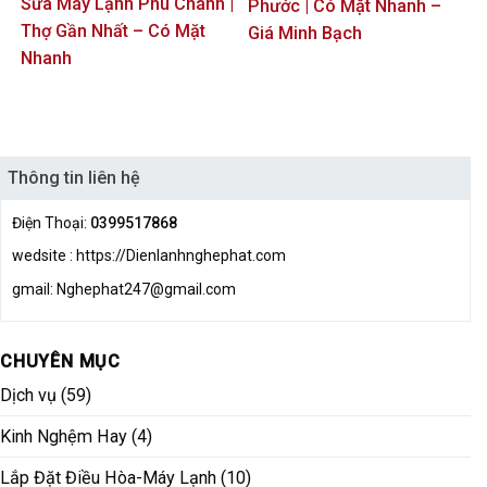
Sửa Máy Lạnh Phú Chánh |
Phước | Có Mặt Nhanh –
Thợ Gần Nhất – Có Mặt
Giá Minh Bạch
Nhanh
Thông tin liên hệ
Điện Thoại:
0399517868
wedsite : https://Dienlanhnghephat.com
gmail: Nghephat247@gmail.com
CHUYÊN MỤC
Dịch vụ
(59)
Kinh Nghệm Hay
(4)
Lắp Đặt Điều Hòa-Máy Lạnh
(10)