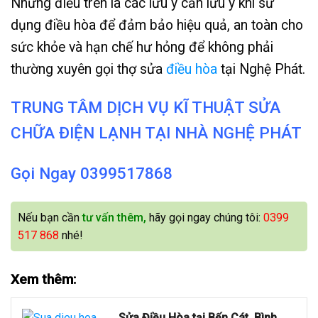
Những điều trên là các lưu ý cần lưu ý khi sử
dụng điều hòa để đảm bảo hiệu quả, an toàn cho
sức khỏe và hạn chế hư hỏng để không phải
thường xuyên gọi thợ sửa
điều hòa
tại Nghệ Phát.
TRUNG TÂM DỊCH VỤ KĨ THUẬT SỬA
CHỮA ĐIỆN LẠNH TẠI NHÀ NGHỆ PHÁT
Gọi Ngay 0399517868
Nếu bạn cần
tư vấn thêm,
hãy gọi ngay chúng tôi:
0399
517 868
nhé!
Xem thêm:
Sửa Điều Hòa tại Bến Cát, Bình