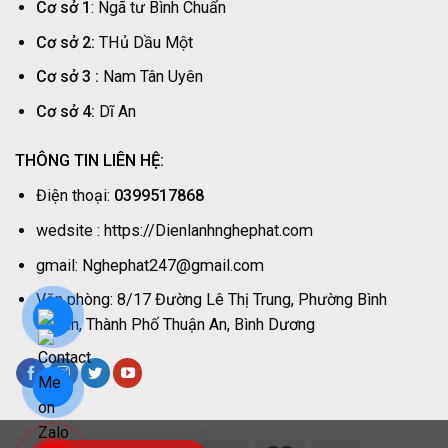
Cơ sở 1
: Ngã tư Bình Chuẩn
Phát
Thợ
Nhanh
Cơ sở 2:
THủ Dầu Một
|
Nghệ
Cơ sở 3 :
Nam Tân Uyên
Phát
Cơ sở 4:
Dĩ An
THÔNG TIN LIÊN HỆ:
Điện thoại:
0399517868
wedsite : https://Dienlanhnghephat.com
gmail: Nghephat247@gmail.com
Văn phòng: 8/17 Đường Lê Thị Trung, Phường Bình
Chuẩn, Thành Phố Thuận An, Bình Dương