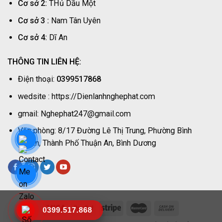
Cơ sở 2:
THủ Dầu Một
|
Nghệ
Cơ sở 3 :
Nam Tân Uyên
Phát
Cơ sở 4:
Dĩ An
THÔNG TIN LIÊN HỆ:
Điện thoại:
0399517868
wedsite : https://Dienlanhnghephat.com
gmail: Nghephat247@gmail.com
Văn phòng: 8/17 Đường Lê Thị Trung, Phường Bình
Chuẩn, Thành Phố Thuận An, Bình Dương
0399.517.868