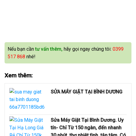
Nếu bạn cần
tư vấn thêm,
hãy gọi ngay chúng tôi:
0399
517 868
nhé!
Xem thêm:
SỬA MÁY GIẶT TẠI BÌNH DƯƠNG
Sửa Máy Giặt Tại Bình Dương. Uy
tín- Chỉ Từ 150 ngàn, đến nhanh
30 phút, thợ nhiệt tình, tận tâm. Có