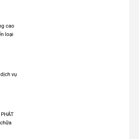
ng cao
n loại
 dịch vụ
Ệ PHÁT
 chữa