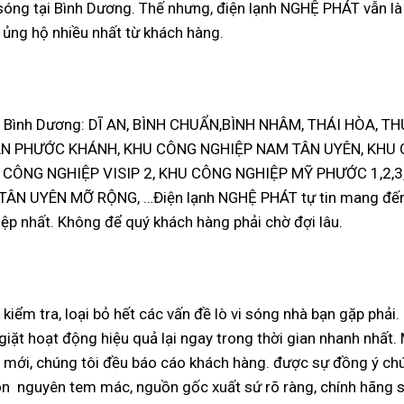
 sóng tại Bình Dương. Thế nhưng, điện lạnh NGHỆ PHÁT vẫn là
 ủng hộ nhiều nhất từ khách hàng.
ỉnh Bình Dương: DĨ AN, BÌNH CHUẨN,BÌNH NHÂM, THÁI HÒA, T
ÂN PHƯỚC KHÁNH, KHU CÔNG NGHIỆP NAM TÂN UYÊN, KHU
 CÔNG NGHIỆP VISIP 2, KHU CÔNG NGHIỆP MỸ PHƯỚC 1,2,3
N UYÊN MỠ RỘNG, …Điện lạnh NGHỆ PHÁT tự tin mang đế
ệp nhất. Không để quý khách hàng phải chờ đợi lâu.
kiểm tra, loại bỏ hết các vấn đề lò vi sóng nhà bạn gặp phải.
giặt hoạt động hiệu quả lại ngay trong thời gian nhanh nhất.
ện mới, chúng tôi đều báo cáo khách hàng. được sự đồng ý ch
 còn nguyên tem mác, nguồn gốc xuất sứ rõ ràng, chính hãng s