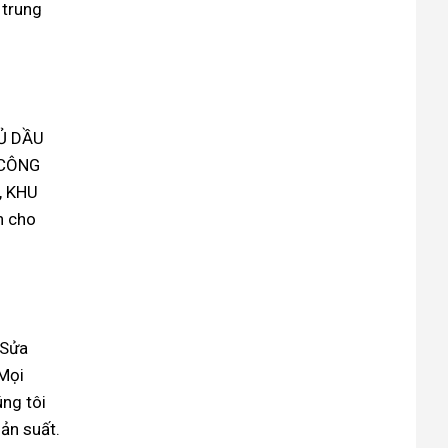
Thợ
 trung
Dầu
Gần
Một
Nhất
Tại
|
Nhà
Nghệ
–
Phát
Thợ
Nhanh
HỦ DẦU
|
Nghệ
 CÔNG
Phát
, KHU
n cho
 Sửa
 Mọi
úng tôi
ản suất.