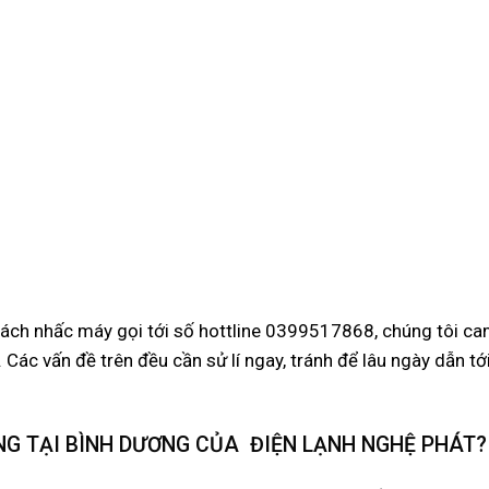
khách nhấc máy gọi tới số hottline 0399517868, chúng tôi ca
 Các vấn đề trên đều cần sử lí ngay, tránh để lâu ngày dẫn tớ
ÓNG TẠI BÌNH DƯƠNG CỦA ĐIỆN LẠNH NGHỆ PHÁT?