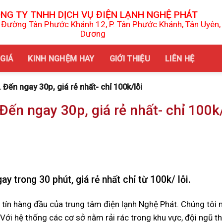
NG TY TNHH DỊCH VỤ ĐIỆN LẠNH NGHỆ PHÁT
 Đường Tân Phước Khánh 12, P. Tân Phước Khánh, Tân Uyên,
Dương
GIÁ
KINH NGHỆM HAY
GIỚI THIỆU
LIÊN HỆ
 Đến ngay 30p, giá rẻ nhất- chỉ 100k/lỗi
Đến ngay 30p, giá rẻ nhất- chỉ 100k/
y trong 30 phút, giá rẻ nhất chỉ từ 100k/ lỗi.
y tín hàng đầu của trung tâm điện lạnh Nghệ Phát. Chúng tôi
. Với hệ thống các cơ sở nằm rải rác trong khu vực, đội ngũ t