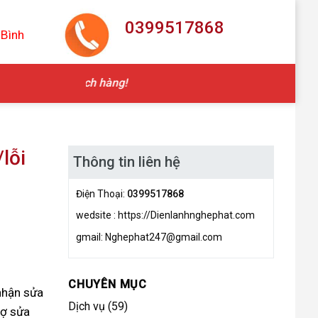
0399517868
 Bình
Tất cả vì
lỗi
Thông tin liên hệ
Điện Thoại:
0399517868
wedsite : https://Dienlanhnghephat.com
gmail: Nghephat247@gmail.com
CHUYÊN MỤC
 nhận sửa
Dịch vụ
(59)
hợ sửa