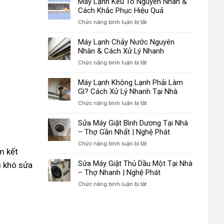
Máy Lạnh Kêu To Nguyên Nhân &
Cách Khắc Phục Hiệu Quả
ở
Chức năng bình luận bị tắt
Máy
Lạnh
Máy Lạnh Chảy Nước Nguyên
Kêu
Nhân & Cách Xử Lý Nhanh
To
ở
Chức năng bình luận bị tắt
Nguyên
Máy
Nhân
Lạnh
Máy Lạnh Không Lạnh Phải Làm
&
Chảy
Gì? Cách Xử Lý Nhanh Tại Nhà
Cách
Nước
Khắc
ở
Chức năng bình luận bị tắt
Nguyên
Phục
Máy
Nhân
Hiệu
Lạnh
Sửa Máy Giặt Bình Dương Tại Nhà
&
Quả
Không
– Thợ Gần Nhất | Nghệ Phát
Cách
Lạnh
Xử
ở
Chức năng bình luận bị tắt
Phải
m kết
Lý
Sửa
Làm
Nhanh
Máy
Sửa Máy Giặt Thủ Dầu Một Tại Nhà
i khó sửa
Gì?
Giặt
– Thợ Nhanh | Nghệ Phát
Cách
Bình
Xử
ở
Chức năng bình luận bị tắt
Dương
Lý
Sửa
Tại
Nhanh
Máy
Nhà
Tại
Giặt
–
Nhà
Thủ