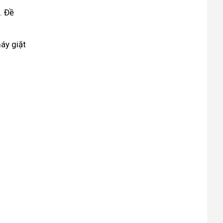
g. Đề
máy giặt