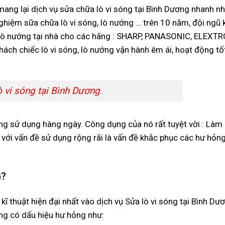
ang lại dịch vụ sửa chữa lò vi sóng tại Bình Dương nhanh nhấ
ghiệm sữa chữa lò vi sóng, lò nướng … trên 10 năm, đội ngũ k
, lò nướng tại nhà cho các hãng : SHARP, PANASONIC, ELEXT
h chiếc lò vi sóng, lò nướng vận hành êm ái, hoạt động tố
vi sóng tại Bình Dương
.
sóng sử dụng hàng ngày. Công dụng của nó rất tuyệt vời : Làm
với vấn đề sử dụng rộng rãi là vấn đề khắc phục các hư hỏng
G?
 thuật hiện đại nhất vào dịch vụ Sửa lò vi sóng tại Bình Dư
ướng có dấu hiệu hư hỏng như: